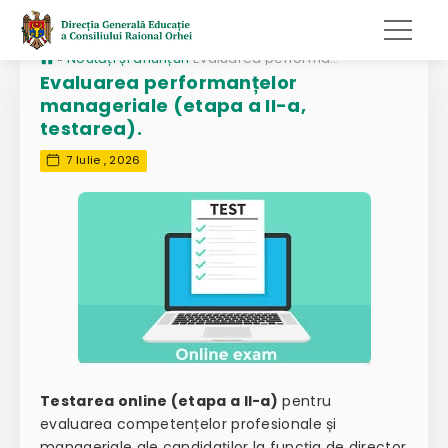
»
Noutăți și anunțuri
Evaluarea performanțelor manageriale (etapa a II-a, testarea).
Evaluarea performanțelor
manageriale (etapa a II-a,
testarea).
7 Iulie , 2026
Testarea online (etapa a II-a)
pentru
evaluarea competențelor profesionale și
manageriale ale candidaților la funcția de director