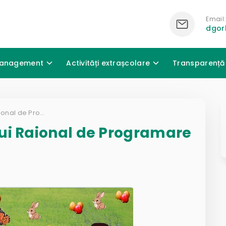
Email:
dgor
anagement
Activități extrașcolare
Transparență
Rezultatele Concursului Raional de Programare Vizuală SCRATCH
ui Raional de Programare