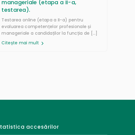
manageriale (etapa a II-a,
testarea).
Testarea online (etapa a II-a) pentru
evaluarea competențelor profesionale și
manageriale a candidaților la funcția de […]
Citește mai mult
tatistica accesărilor