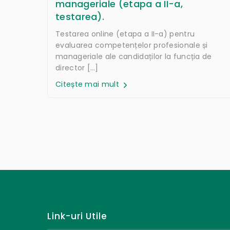
manageriale (etapa a II-a,
testarea).
Testarea online (etapa a II-a) pentru
evaluarea competențelor profesionale și
manageriale ale candidaților la funcția de
director […]
Citește mai mult
Link-uri Utile