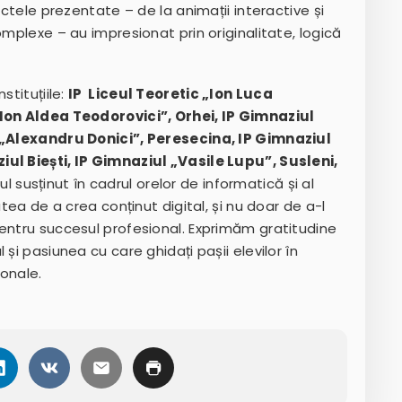
ectele prezentate – de la animații interactive și
omplexe – au impresionat prin originalitate, logică
stituțiile:
IP Liceul Teoretic „Ion Luca
 Ion Aldea Teodorovici”, Orhei, IP Gimnaziul
c „Alexandru Donici”, Peresecina, IP Gimnaziul
iul Biești, IP Gimnaziul „Vasile Lupu”, Susleni,
tul susținut în cadrul orelor de informatică și al
atea de a crea conținut digital, și nu doar de a-l
pentru succesul profesional. Exprimăm gratitudine
și pasiunea cu care ghidați pașii elevilor în
ionale.