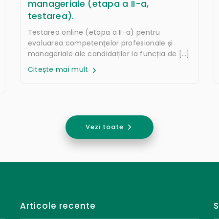
manageriale (etapa a II-a,
testarea).
Testarea online (etapa a II-a) pentru
evaluarea competențelor profesionale și
manageriale ale candidaților la funcția de […]
Citește mai mult
Vezi toate
Articole recente
S