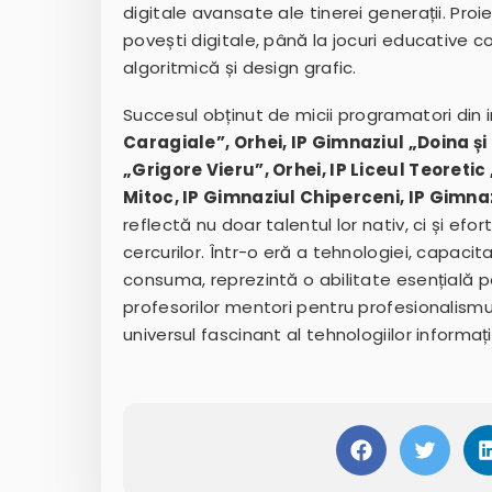
digitale avansate ale tinerei generații. Proi
povești digitale, până la jocuri educative c
algoritmică și design grafic.
Succesul obținut de micii programatori din in
Caragiale”, Orhei, IP Gimnaziul „Doina și
„Grigore Vieru”, Orhei, IP Liceul Teoreti
Mitoc, IP Gimnaziul Chiperceni, IP Gimnaz
reflectă nu doar talentul lor nativ, ci și efor
cercurilor. Într-o eră a tehnologiei, capacit
consuma, reprezintă o abilitate esențială 
profesorilor mentori pentru profesionalismul 
universul fascinant al tehnologiilor informaț